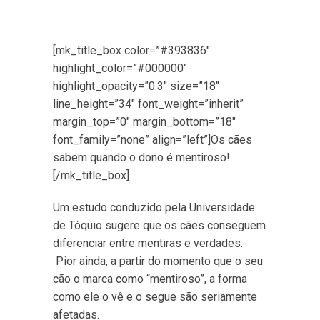
[mk_title_box color=”#393836″
highlight_color=”#000000″
highlight_opacity=”0.3″ size=”18″
line_height=”34″ font_weight=”inherit”
margin_top=”0″ margin_bottom=”18″
font_family=”none” align=”left”]Os cães
sabem quando o dono é mentiroso!
[/mk_title_box]
Um estudo conduzido pela Universidade
de Tóquio sugere que os cães conseguem
diferenciar entre mentiras e verdades.
Pior ainda, a partir do momento que o seu
cão o marca como “mentiroso”, a forma
como ele o vê e o segue são seriamente
afetadas.