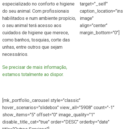
especializado no conforto e higiene
target="_self"
do seu animal. Com profissionais
caption_location="inside
habilitados e num ambiente propício,
image"
o seu animal terá acesso aos
align="center"
cuidados de higiene que merece,
margin_bottom="0"]
como banhos, tosquias, corte das
unhas, entre outros que sejam
necessários.
Se precisar de mais informação,
estamos totalmente ao dispor.
[mk_portfolio_carousel style="classic"
hover_scenarios="slidebox" view_all="5908" count="-1"
show_items="5" offset="0" image_quality="1"
disable_title_cat="true" order="DESC" orderby="date"