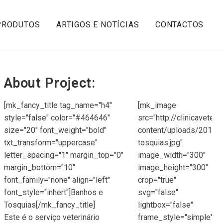
PRODUTOS
ARTIGOS E NOTÍCIAS
CONTACTOS
About Project:
[mk_fancy_title tag_name="h4"
[mk_image
style="false" color="#464646"
src="http://clinicaveteri
size="20" font_weight="bold"
content/uploads/2015/0
txt_transform="uppercase"
tosquias.jpg"
letter_spacing="1" margin_top="0"
image_width="300"
margin_bottom="10"
image_height="300"
font_family="none" align="left"
crop="true"
font_style="inhert"]Banhos e
svg="false"
Tosquias[/mk_fancy_title]
lightbox="false"
Este é o serviço veterinário
frame_style="simple"