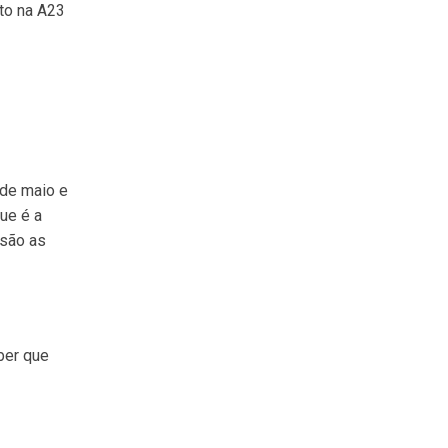
to na A23
 de maio e
ue é a
 são as
ber que