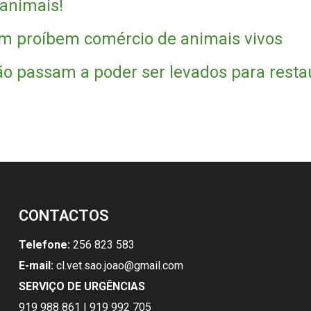
animais!
m proíbem comércio de animais vivos
o passam a poder ser levados para resta
CONTACTOS
Telefone:
256 823 583
E-mail:
cl.vet.sao.joao@gmail.com
SERVIÇO DE URGÊNCIAS
919 988 861 | 919 992 705