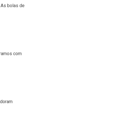
 As bolas de
 ramos com
 adoram