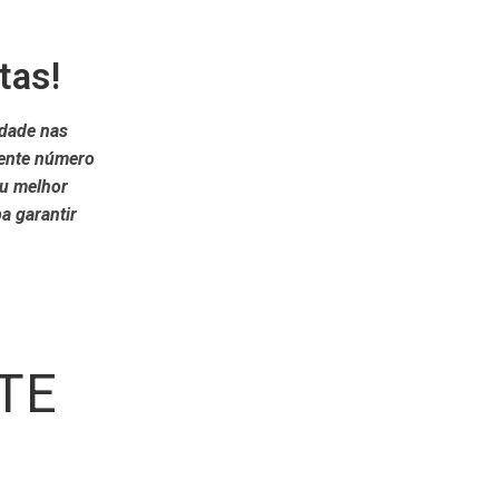
tas!
idade nas
cente número
eu melhor
a garantir
TE