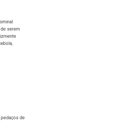
dominal
r de serem
lizmente
ebola,
s pedaços de