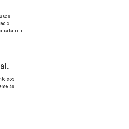
ossos
las e
eimadura ou
al.
nto aos
ente às