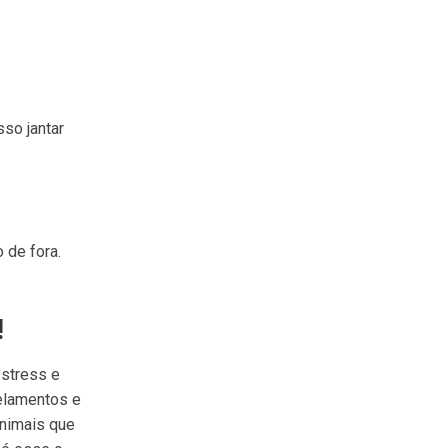
sso jantar
 de fora.
!
 stress e
pelamentos e
animais que